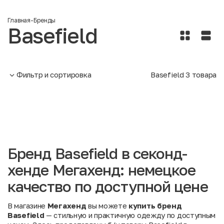
Главная
-
Бренды
Basefield
Фильтр и сортировка
Basefield
3
товара
Бренд Basefield в секонд-
хенде Мегахенд: немецкое
качество по доступной цене
В магазине
Мегахенд
вы можете
купить бренд
Basefield
— стильную и практичную одежду по доступным