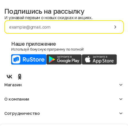
Подпишись на рассылку
И узнавай первым о новых скидках и акциях.
Имя
Фамилия
Наше приложение
Используй бонусную программу по полной!
E-mail
Пол
Мужской
Женский
Магазин
Согласие на получение чеков по электронной почте
Женское
О компании
Мужское
Аксессуары
О нас
Детское
Сотрудничество
Отзывы
Блог
Оптовикам
Вакансии
Помощь